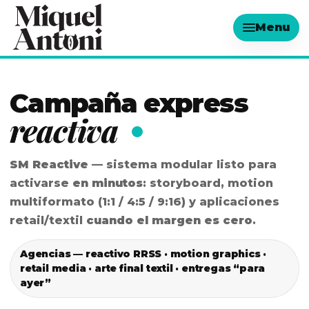
Menu
Casos
→
Campaña express
reactiva
Sobre mí
→
SM Reactive —
sistema modular listo para
Apagar fuego
→
activarse
en minutos
: storyboard, motion
multiformato (1:1 / 4:5 / 9:16) y aplicaciones
retail/textil
cuando el margen es cero
.
Agencias — reactivo RRSS · motion graphics ·
retail media · arte final textil · entregas “para
ayer”